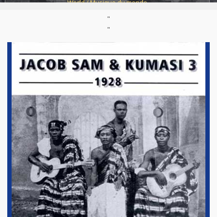
World / Musique du monde
"
Support :
CD
Parution :
19/08/1993
"