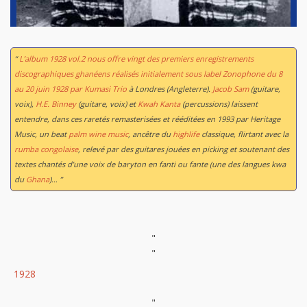
“
L’album
1928 vol.2
nous offre vingt des premiers enregistrements
discographiques ghanéens réalisés initialement sous label Zonophone du 8
au 20 juin 1928 par Kumasi Trio
à Londres (Angleterre).
Jacob Sam
(guitare,
voix),
H.E. Binney
(guitare, voix) et
Kwah Kanta
(percussions) laissent
entendre, dans ces raretés remasterisées et rééditées en 1993 par Heritage
Music, un beat
palm wine music
, ancêtre du
highlife
classique, flirtant avec la
rumba congolaise
, relevé par des guitares jouées en picking et soutenant des
textes chantés d’une voix de baryton en fanti ou fante (une des langues kwa
du
Ghana
)… ”
"
"
1928
"