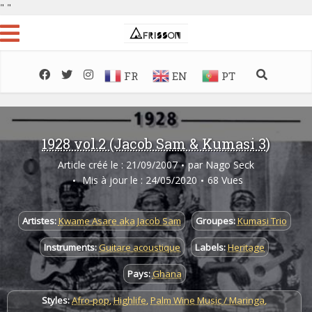
"
"
FR
EN
PT
1928 vol.2 (Jacob Sam & Kumasi 3)
Article créé le : 21/09/2007
par
Nago Seck
Mis à jour le : 24/05/2020
68 Vues
Artistes:
Kwame Asare aka Jacob Sam
Groupes:
Kumasi Trio
Instruments:
Guitare acoustique
Labels:
Heritage
Pays:
Ghana
Styles:
Afro-pop
,
Highlife
,
Palm Wine Music / Maringa
,