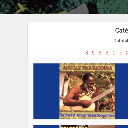
Cat
Total a
3
9
A
B
C
F