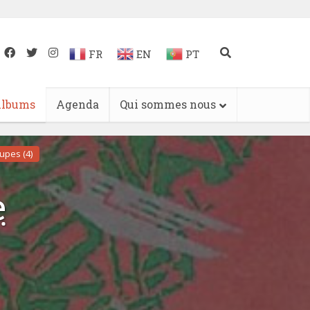
FR
EN
PT
lbums
Agenda
Qui sommes nous
upes (4)
e