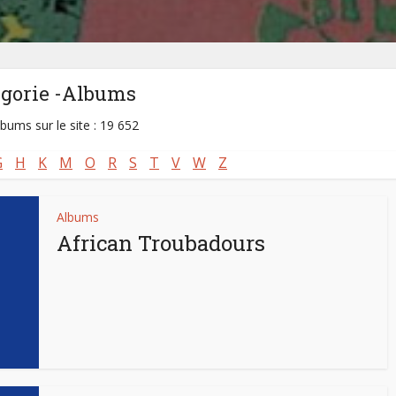
égorie -Albums
lbums sur le site : 19 652
G
H
K
M
O
R
S
T
V
W
Z
Albums
African Troubadours