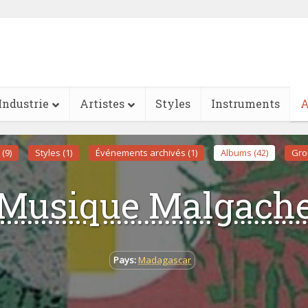
Industrie
Artistes
Styles
Instruments
A
 (9)
Styles (1)
Événements archivés (1)
Albums (42)
Gro
Musique Malgach
Pays:
Madagascar