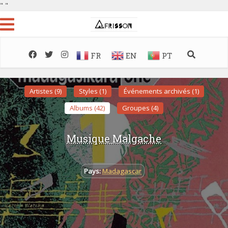
"
"
FR
EN
PT
Artistes (9)
Styles (1)
Événements archivés (1)
Albums (42)
Groupes (4)
Musique Malgache
Pays:
Madagascar