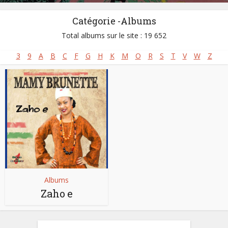
Catégorie -Albums
Total albums sur le site : 19 652
3
9
A
B
C
F
G
H
K
M
O
R
S
T
V
W
Z
Albums
Zaho e