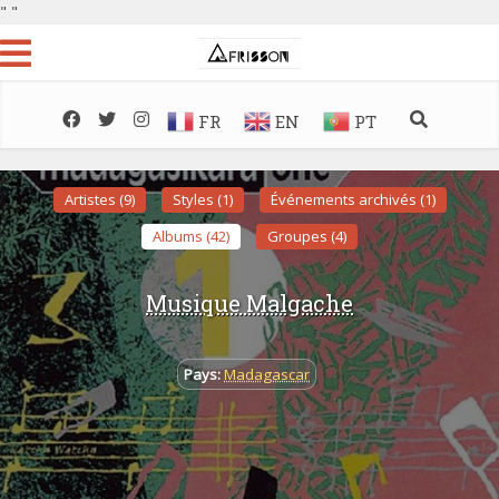
"
"
FR
EN
PT
Artistes (9)
Styles (1)
Événements archivés (1)
Albums (42)
Groupes (4)
Musique Malgache
Pays:
Madagascar