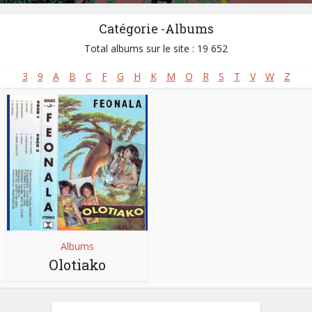
Catégorie -Albums
Total albums sur le site : 19 652
3
9
A
B
C
F
G
H
K
M
O
R
S
T
V
W
Z
Albums
Olotiako