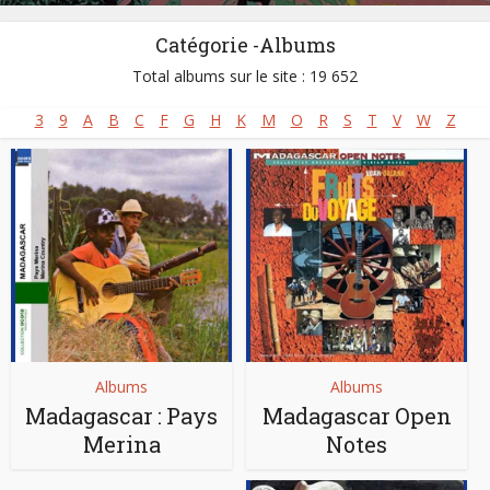
Catégorie -Albums
Total albums sur le site : 19 652
3
9
A
B
C
F
G
H
K
M
O
R
S
T
V
W
Z
Albums
Albums
Madagascar : Pays
Madagascar Open
Merina
Notes