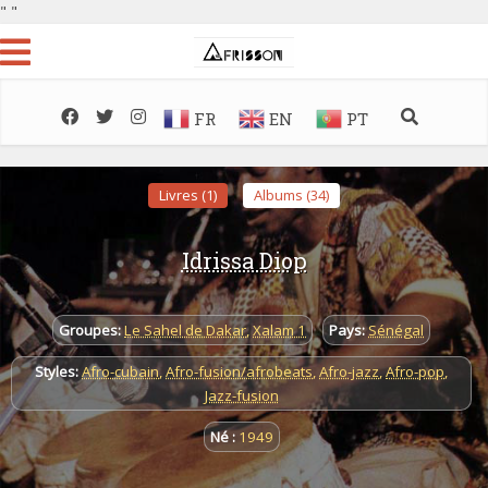
"
"
FR
EN
PT
Livres (1)
Albums (34)
Idrissa Diop
Groupes:
Le Sahel de Dakar
,
Xalam 1
Pays:
Sénégal
Styles:
Afro-cubain
,
Afro-fusion/afrobeats
,
Afro-jazz
,
Afro-pop
,
Jazz-fusion
Né :
1949