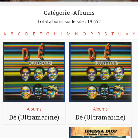
Catégorie -Albums
Total albums sur le site : 19 652
A
B
C
D
E
F
G
H
I
M
N
O
P
R
S
T
U
V
Y
Albums
Albums
Dé (Ultramarine)
Dé (Ultramarine)