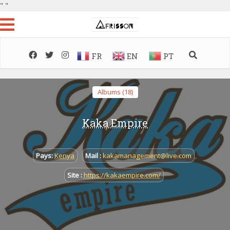
"
"
FR
EN
PT
Albums (18)
Kaka Empire
Pays:
Kenya
Mail :
kakamanagement@live.com
Site :
https://kakaempire.com/