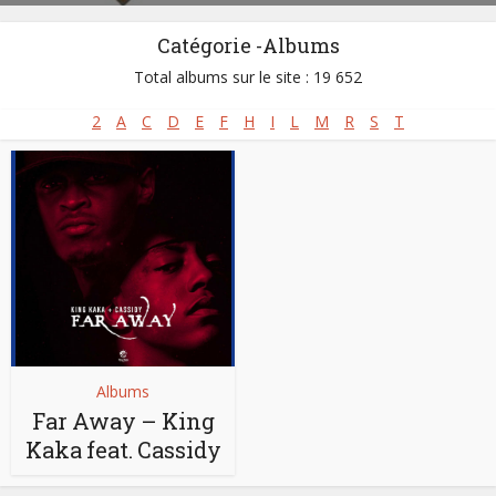
Catégorie -Albums
Total albums sur le site : 19 652
2
A
C
D
E
F
H
I
L
M
R
S
T
Albums
Far Away – King
Kaka feat. Cassidy