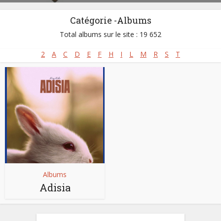
Catégorie -Albums
Total albums sur le site : 19 652
2
A
C
D
E
F
H
I
L
M
R
S
T
Albums
Adisia