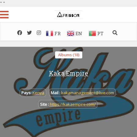
"
"
FR
EN
PT
Albums (18)
Kaka Empire
Pays:
Kenya
Mail :
kakamanagement@live.com
Site :
https://kakaempire.com/