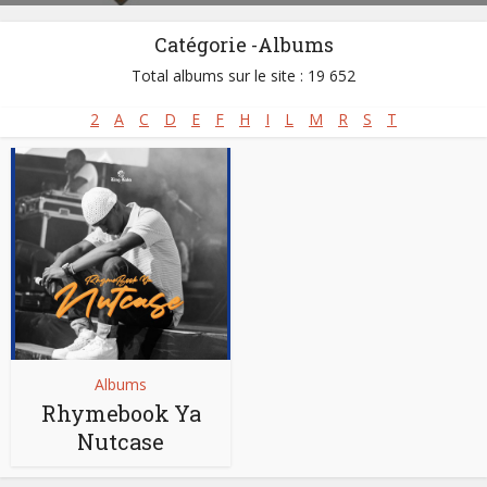
Catégorie -Albums
Total albums sur le site : 19 652
2
A
C
D
E
F
H
I
L
M
R
S
T
Albums
Rhymebook Ya
Nutcase