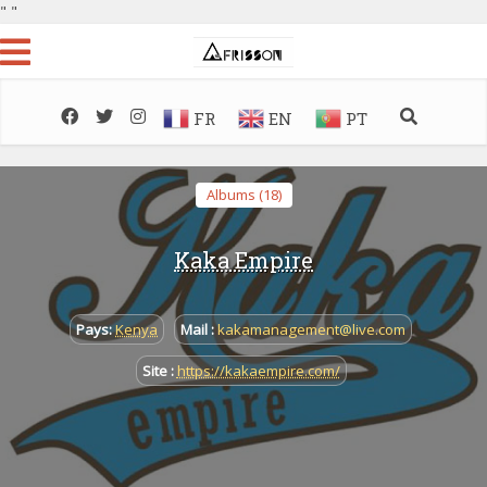
"
"
FR
EN
PT
Albums (18)
Kaka Empire
Pays:
Kenya
Mail :
kakamanagement@live.com
Site :
https://kakaempire.com/