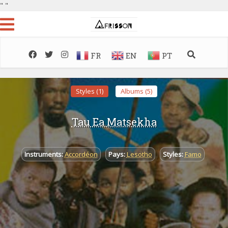
"
"
FR
EN
PT
Styles (1)
Albums (5)
Tau Ea Matsekha
Instruments:
Accordéon
Pays:
Lesotho
Styles:
Famo