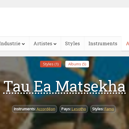
Industrie
Artistes
Styles
Instruments
A
Styles (1)
Albums (5)
Tau Ea Matsekha
Instruments:
Accordéon
Pays:
Lesotho
Styles:
Famo