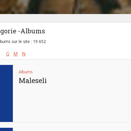
égorie -Albums
lbums sur le site : 19 652
G
M
N
Albums
Maleseli