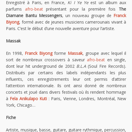
Enregistré à Paris, en France,
Ki I Ye Ye
est un album aux
parfums
afro-beat
présentant pour la première fois
The
Diamane Bantu Messengers
, un nouveau groupe de
Franck
Biyong
, formé avec de jeunes musiciens camerounais vivant à
Paris. C’est le début d’une nouvelle aventure pour l’artiste.
Massak
En 1998,
Franck Biyong
forme
Massak
, groupe avec lequel il
sort de nombreux crossovers à saveur
afro-beat
en single,
dont leur hit underground de 2002
B.L.A
(Soul Fire Records).
Distribués par certains des labels indépendants les plus
influents, ces enregistrements leur ont permis d’attirer
l’attention internationale. Ils ont ainsi donné de nombreux
concerts et joué dans divers festivals où ils rendent hommage
à
Fela Anikulapo Kuti
: Paris, Vienne, Londres, Montréal, New
York, Chicago…
Fiche
Artiste, musique, basse, guitare, guitare rythmique, percussion,