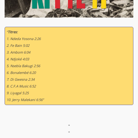
“
Titres:
1. Ndeda Yosona 2:26
2. Fe Bain 5:02
3. Ambom 6:04
4. Ndjoké 4:03
5. Nsebla Bakugi 2:56
6. Bonalembé 6:20
7. Di Gwesna 2:34
8. C.F.A Music 6:52
9. Liyagal 5:25
10. Jerry Malekani 6:56”
"
"