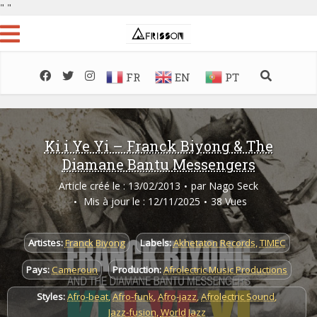
"
"
FR
EN
PT
Ki i Ye Yi – Franck Biyong & The
Diamane Bantu Messengers
Article créé le : 13/02/2013
par
Nago Seck
Mis à jour le : 12/11/2025
38 Vues
Artistes:
Franck Biyong
Labels:
Akhetaton Records
,
TIMEC
Pays:
Cameroun
Production:
Afrolectric Music Productions
Styles:
Afro-beat
,
Afro-funk
,
Afro-jazz
,
Afrolectric Sound
,
Jazz-fusion
,
World Jazz