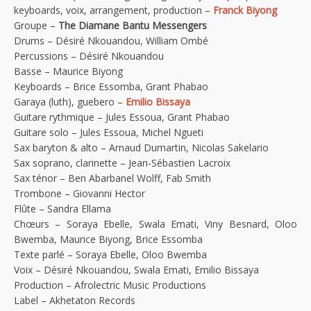
keyboards, voix, arrangement, production –
Franck Biyong
Groupe –
The Diamane Bantu Messengers
Drums – Désiré Nkouandou, William Ombé
Percussions – Désiré Nkouandou
Basse – Maurice Biyong
Keyboards – Brice Essomba, Grant Phabao
Garaya (luth), guebero –
Emilio Bissaya
Guitare rythmique – Jules Essoua, Grant Phabao
Guitare solo – Jules Essoua, Michel Ngueti
Sax baryton & alto – Arnaud Dumartin, Nicolas Sakelario
Sax soprano, clarinette – Jean-Sébastien Lacroix
Sax ténor – Ben Abarbanel Wolff, Fab Smith
Trombone – Giovanni Hector
Flûte – Sandra Ellama
Chœurs – Soraya Ebelle, Swala Emati, Viny Besnard, Oloo
Bwemba, Maurice Biyong, Brice Essomba
Texte parlé – Soraya Ebelle, Oloo Bwemba
Voix – Désiré Nkouandou, Swala Emati, Emilio Bissaya
Production – Afrolectric Music Productions
Label – Akhetaton Records