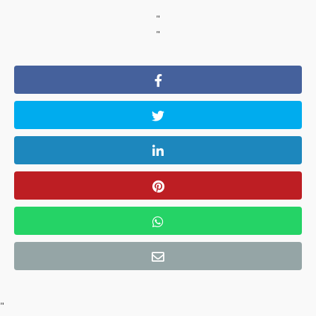
"
"
"