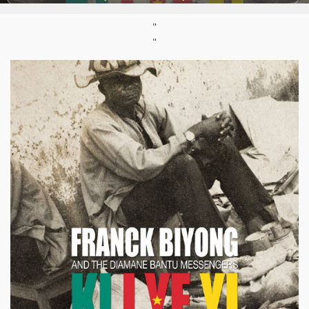
Musiciens :
"
Désiré Nkouandou, William Ombé, Maurice Biyong, Brice Essomba,
"
Grant Phabao, Jules Essoua, Michel Ngueti, Arnaud Dumartin,
Nicolas Sakelario, Jean-Sébastien Lacroix, Ben Abarbanel Wolff, Fab
Smith, Giovanni Hector, Sandra Ellama, Soraya Ebelle, Swala Emati,
Viny Besnard, Oloo Bwemba, Maurice Biyong, Brice Essomba,
Soraya Ebelle, Oloo Bwemba,vDésiré Nkouandou, Swala Emati,
Emilio Bissaya
Parution :
15/10/2012
Support :
CD