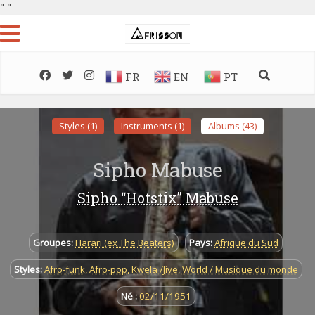
"
"
FR
EN
PT
Styles (1)
Instruments (1)
Albums (43)
Sipho Mabuse
Sipho “Hotstix” Mabuse
Groupes:
Harari (ex The Beaters)
Pays:
Afrique du Sud
Styles:
Afro-funk
,
Afro-pop
,
Kwela /Jive
,
World / Musique du monde
Né :
02/11/1951