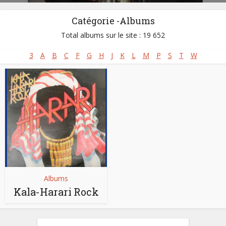
Catégorie -Albums
Total albums sur le site : 19 652
3
A
B
C
F
G
H
J
K
L
M
P
S
T
W
Albums
Kala-Harari Rock