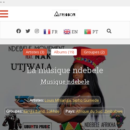
"
"
FR
EN
PT
Artistes (3)
Albums (19)
Groupes (2)
La musique ndebele
Musique ndebele
Artistes:
Louis Mhlanga
,
Sipho Gumede
Groupes:
Ilanga Band
,
Sakhile
Pays:
Afrique du Sud
,
Zimbabwe