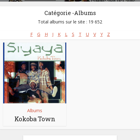
Catégorie -Albums
Total albums sur le site : 19 652
F
G
H
I
K
L
S
T
U
V
Y
Z
Albums
Kokoba Town