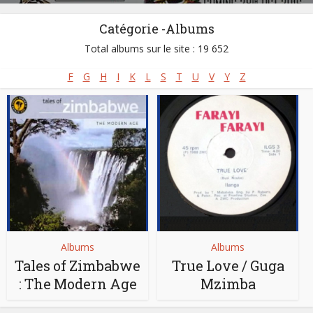
Catégorie -Albums
Total albums sur le site : 19 652
F
G
H
I
K
L
S
T
U
V
Y
Z
Albums
Albums
Tales of Zimbabwe
True Love / Guga
: The Modern Age
Mzimba