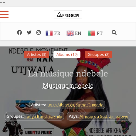
"
"
FR
EN
PT
Artistes (3)
Albums (19)
Groupes (2)
La musique ndebele
Musique ndebele
Artistes:
Louis Mhlanga
,
Sipho Gumede
Groupes:
Ilanga Band
,
Sakhile
Pays:
Afrique du Sud
,
Zimbabwe