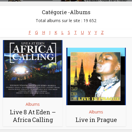
Catégorie -Albums
Total albums sur le site : 19 652
F
G
H
I
K
L
S
T
U
V
Y
Z
Albums
Live 8 At Eden –
Albums
Africa Calling
Live in Prague