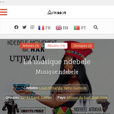
"
"
FR
EN
PT
Artistes (3)
Albums (19)
Groupes (2)
La musique ndebele
Musique ndebele
Artistes:
Louis Mhlanga
,
Sipho Gumede
Groupes:
Ilanga Band
,
Sakhile
Pays:
Afrique du Sud
,
Zimbabwe