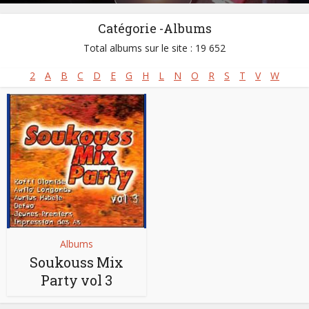
Catégorie -Albums
Total albums sur le site : 19 652
2
A
B
C
D
E
G
H
L
N
O
R
S
T
V
W
Albums
Soukouss Mix
Party vol 3