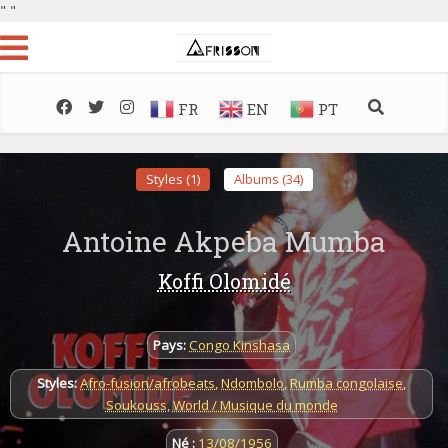
"
"
FR
EN
PT
Styles (1)
Albums (34)
Antoine Akpeba Mumba
Koffi Olomidé
Pays:
Congo Kinshasa
Styles:
Afro-fusion/afrobeats
,
Ndombolo
,
Rumba congolaise
,
Soukouss
,
World / Musique du monde
Né :
13/08/1956