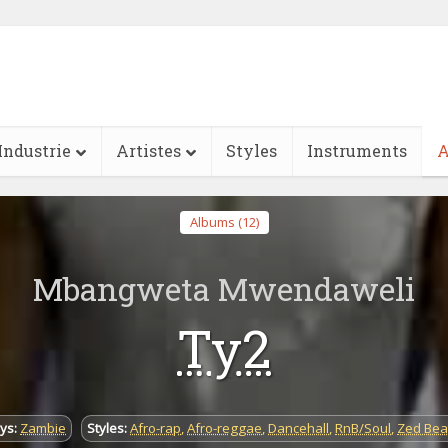
Industrie
Artistes
Styles
Instruments
A
Albums (12)
Mbangweta Mwendaweli
Ty2
ys:
Zambie
Styles:
Afro-rap
,
Afro-reggae
,
Dancehall
,
RnB/Soul
,
Zed Bea