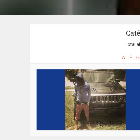
Cat
Total a
A
F
G