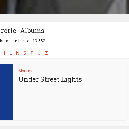
égorie -Albums
lbums sur le site : 19 652
I
L
N
S
T
U
Z
Albums
Under Street Lights