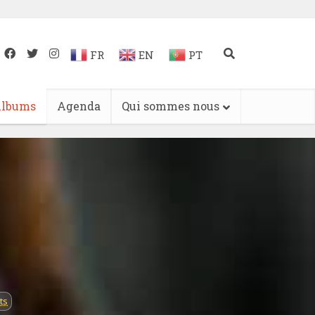
FR
EN
PT
lbums
Agenda
Qui sommes nous
ts