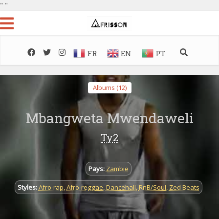
"
"
FR
EN
PT
Albums (12)
Mbangweta Mwendaweli
Ty2
Pays:
Zambie
Styles:
Afro-rap
,
Afro-reggae
,
Dancehall
,
RnB/Soul
,
Zed Beats