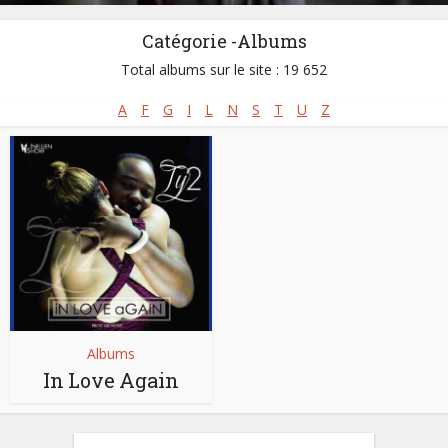
Catégorie -Albums
Total albums sur le site : 19 652
A
F
G
I
L
N
S
T
U
Z
Albums
In Love Again