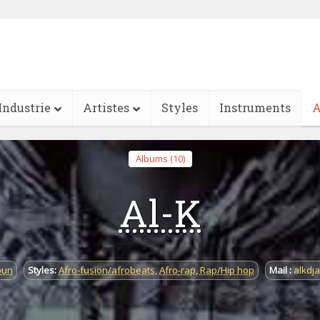
Industrie
Artistes
Styles
Instruments
A
Albums (10)
Al-K
oun
Styles:
Afro-fusion/afrobeats
,
Afro-rap
,
Rap/Hip hop
Mail :
alkdj