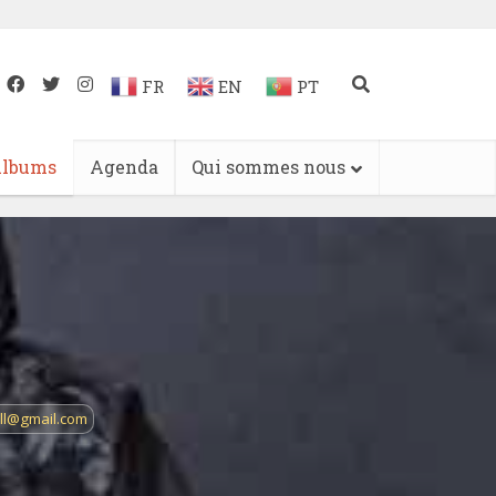
FR
EN
PT
lbums
Agenda
Qui sommes nous
all@gmail.com