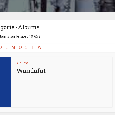
égorie -Albums
lbums sur le site : 19 652
D
L
M
O
S
T
W
Albums
Wandafut