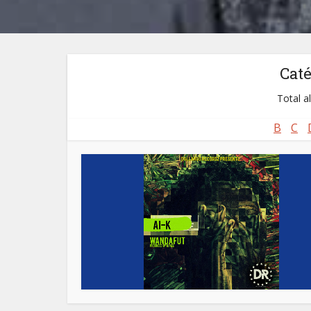
Cat
Total a
B
C