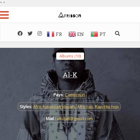
"
"
FR
EN
PT
Albums (10)
Al-K
Pays:
Cameroun
Styles:
Afro-fusion/afrobeats
,
Afro-rap
,
Rap/Hip hop
Mail :
alkdjall@gmail.com