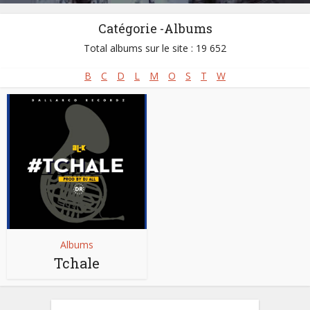
Catégorie -Albums
Total albums sur le site : 19 652
B
C
D
L
M
O
S
T
W
Albums
Tchale