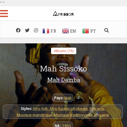
"
"
FR
EN
PT
Albums (15)
Mah Sissoko
Mah Damba
Pays:
Mali
Styles:
Afro-folk
,
Afro-fusion/afrobeats
,
Folk-pop
,
Musique mandingue
,
Musique traditionnelle africaine
Né :
1965