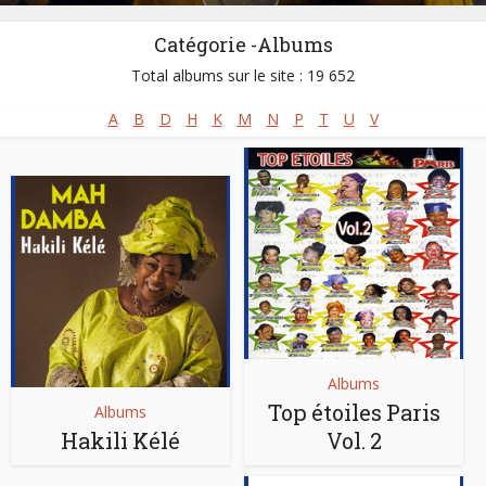
Catégorie -Albums
Total albums sur le site : 19 652
A
B
D
H
K
M
N
P
T
U
V
Albums
Top étoiles Paris
Albums
Hakili Kélé
Vol. 2