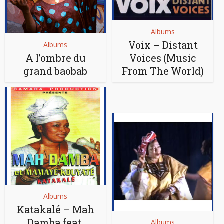
Albums
Voix – Distant
Albums
A l’ombre du
Voices (Music
grand baobab
From The World)
Albums
Katakalé – Mah
Damba feat.
Albums