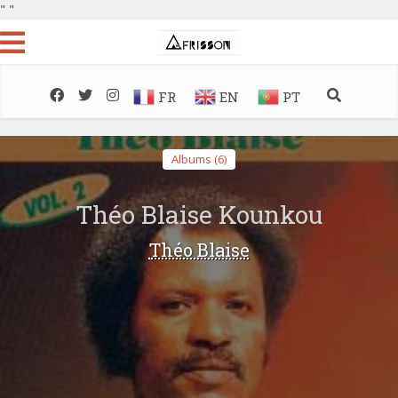
"
"
FR
EN
PT
Albums (6)
Théo Blaise Kounkou
Théo Blaise