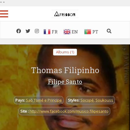
"
"
FR
EN
PT
Albums (1)
Thomas Filipinho
Filipe Santo
Pays:
Saõ Tomé e Principe
Styles:
Socopé
,
Soukouss
Site :
http://www.facebook.com/musico.filipesanto