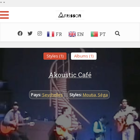
"
"
FR
EN
PT
Styles (1)
Albums (1)
Akoustic Café
Pays:
Seychelles
Styles:
Moutia
,
Séga