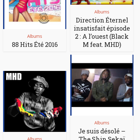
Albums
Direction Éternel
insatisfait épisode
2 : A l’ouest (Black
Albums
88 Hits Été 2016
M feat. MHD)
Albums
Je suis désolé –
The Shin Sekaï
Albums