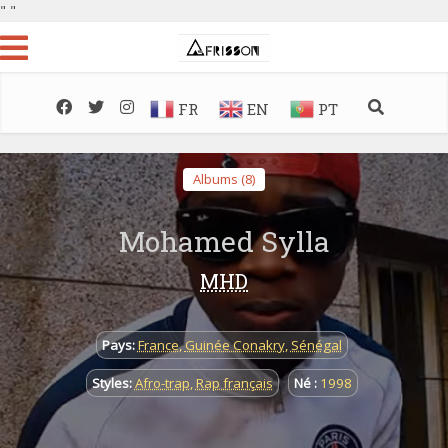
"
"
FR
EN
PT
Albums (8)
Mohamed Sylla
MHD
Pays:
France
,
Guinée Conakry
,
Sénégal
Styles:
Afro-trap
,
Rap français
Né :
1998