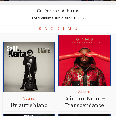
Catégorie -Albums
Total albums sur le site : 19 652
8
A
C
D
J
M
U
Albums
Ceinture Noire –
Albums
Un autre blanc
Transcendance