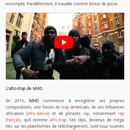
escompté. Parallèlement, il travaille comme livreur de pizza.
L’afro-trap de MHD
En 2015,
MHD
commence à enregistrer ses propres
compositions, une fusion de
trap
américain, de ses influences
africaines (
afro-dance
) et de phrasés
rap
, notamment
rap
français
, qu’il nomme
afro-trap
. Ses clips, devenus de méga
hits sur les plateformes de téléchargement, sont tous tournés