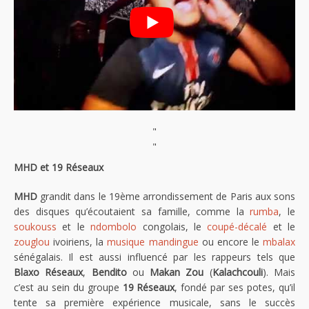
"
"
MHD et 19 Réseaux
MHD
grandit dans le 19ème arrondissement de Paris aux sons
des disques qu’écoutaient sa famille, comme la
rumba
, le
soukouss
et le
ndombolo
congolais, le
coupé-décalé
et le
zouglou
ivoiriens, la
musique mandingue
ou encore le
mbalax
sénégalais. Il est aussi influencé par les rappeurs tels que
Blaxo Réseaux
,
Bendito
ou
Makan Zou
(
Kalachcouli
). Mais
c’est au sein du groupe
19 Réseaux
, fondé par ses potes, qu’il
tente sa première expérience musicale, sans le succès