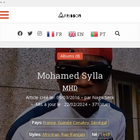
"
"
FR
EN
PT
Albums (8)
Mohamed Sylla
MHD
Article créé le : 09/03/2016
par
Nago Seck
Mis à jour le : 22/02/2024
371 Vues
Pays:
France
,
Guinée Conakry
,
Sénégal
Styles:
Afro-trap
,
Rap français
Né :
1998