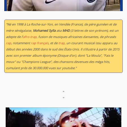
“Né en 1998 à La Roche-sur-Yon, en Vendée (France), de père guinéen et de
mère sénégalaise,
Mohamed Sylla
aka
MHD
(3 lettres de son prénom), est un
adepte de l’
afro-trap
, fusion de musiques africaines dansantes, de phrasés
rap
, notamment
rap français
, et de
trap
, un courant musical issu apparu au
début des années 2000 dans le sud des États-Unis. Il s’illustre à partir de 2015
avec son premier album éponyme (Disque d'or), dont "La Moula", "Fais le
mouv" ou "Champions League", des chansons devenues des méga hits,
cumulant près de 30.000.000 vues sur youtube.”
"
"