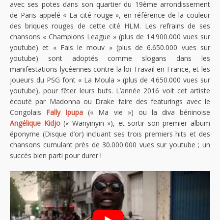
avec ses potes dans son quartier du 19ème arrondissement
de Paris appelé « La cité rouge », en référence de la couleur
des briques rouges de cette cité HLM. Les refrains de ses
chansons « Champions League » (plus de 14.900.000 vues sur
youtube) et « Fais le mouv » (plus de 6.650.000 vues sur
youtube) sont adoptés comme slogans dans les
manifestations lycéennes contre la loi Travail en France, et les
joueurs du PSG font « La Moula » (plus de 4.650.000 vues sur
youtube), pour fêter leurs buts. L’année 2016 voit cet artiste
écouté par Madonna ou Drake faire des featurings avec le
Congolais
Fally Ipupa
(« Ma vie ») ou la diva béninoise
Angélique Kidjo
(« Wanyinyin »), et sortir son premier album
éponyme (Disque d’or) incluant ses trois premiers hits et des
chansons cumulant près de 30.000.000 vues sur youtube ; un
succès bien parti pour durer !