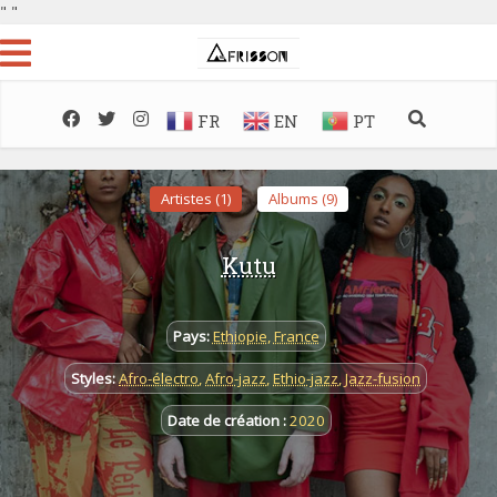
"
"
FR
EN
PT
Artistes (1)
Albums (9)
Kutu
Pays:
Ethiopie
,
France
Styles:
Afro-électro
,
Afro-jazz
,
Ethio-jazz
,
Jazz-fusion
Date de création :
2020