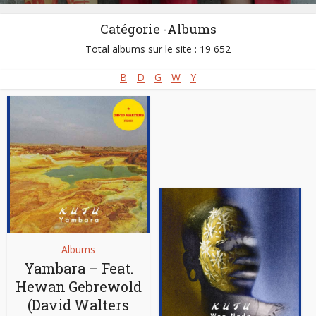
Catégorie -Albums
Total albums sur le site : 19 652
B
D
G
W
Y
Albums
Yambara – Feat.
Hewan Gebrewold
(David Walters