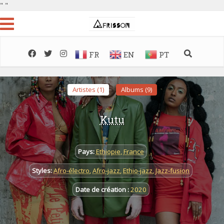
"
"
FR
EN
PT
Artistes (1)
Albums (9)
Kutu
Pays:
Ethiopie
,
France
Styles:
Afro-électro
,
Afro-jazz
,
Ethio-jazz
,
Jazz-fusion
Date de création :
2020