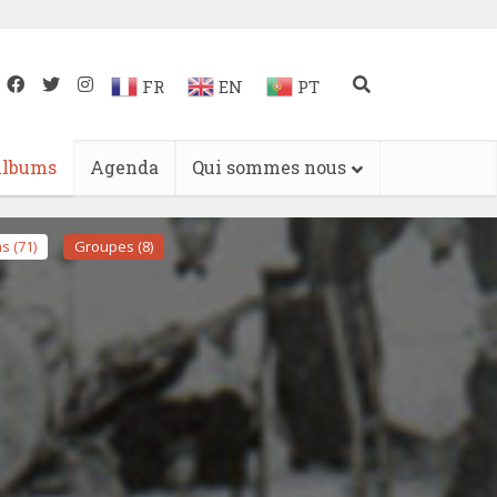
FR
EN
PT
lbums
Agenda
Qui sommes nous
s (71)
Groupes (8)