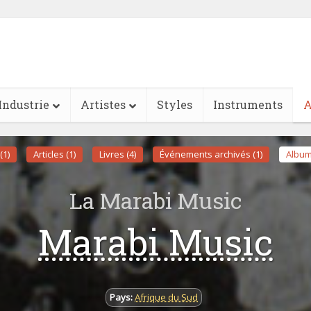
Industrie
Artistes
Styles
Instruments
A
(1)
Articles (1)
Livres (4)
Événements archivés (1)
Album
La Marabi Music
Marabi Music
Pays:
Afrique du Sud