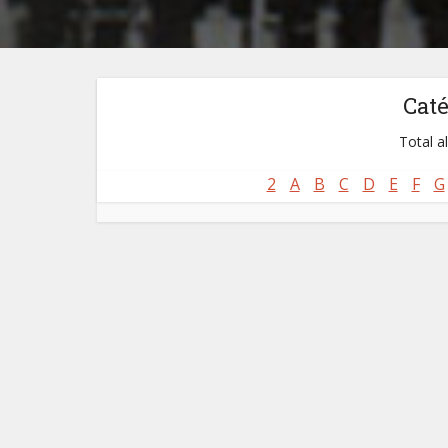
Cat
Total a
2
A
B
C
D
E
F
G