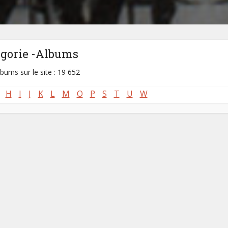
égorie -Albums
lbums sur le site : 19 652
H
I
J
K
L
M
O
P
S
T
U
W