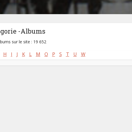
égorie -Albums
lbums sur le site : 19 652
H
I
J
K
L
M
O
P
S
T
U
W