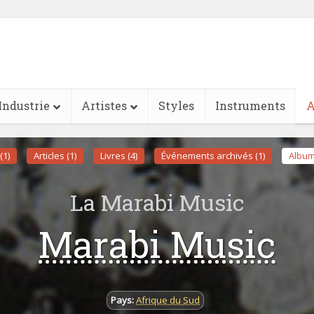
Industrie
Artistes
Styles
Instruments
A
(1)
Articles (1)
Livres (4)
Événements archivés (1)
Album
La Marabi Music
Marabi Music
Pays:
Afrique du Sud