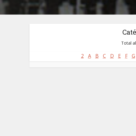
Cat
Total a
2
A
B
C
D
E
F
G