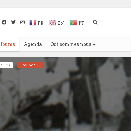
FR
EN
PT
lbums
Agenda
Qui sommes nous
s (71)
Groupes (8)