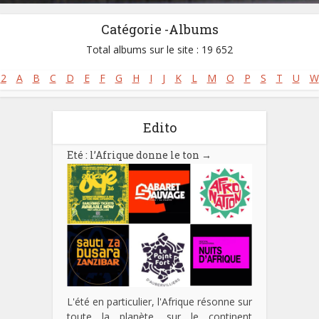
Catégorie -Albums
Total albums sur le site : 19 652
2
A
B
C
D
E
F
G
H
I
J
K
L
M
O
P
S
T
U
W
Edito
Eté : l’Afrique donne le ton
→
L'été en particulier, l'Afrique résonne sur
toute la planète, sur le continent