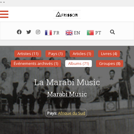
"
"
FR
EN
PT
Artistes (11)
Pays (1)
Articles (1)
Livres (4)
Événements archivés (1)
Albums (71)
Groupes (8)
La Marabi Music
Marabi Music
Pays:
Afrique du Sud