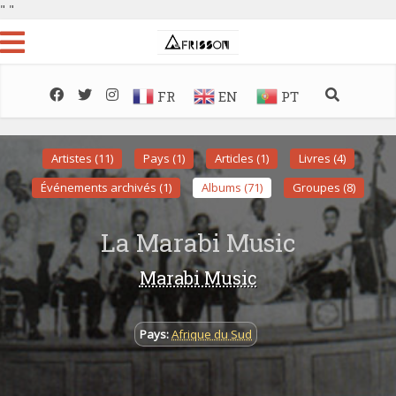
"
"
FR
EN
PT
Artistes (11)
Pays (1)
Articles (1)
Livres (4)
Événements archivés (1)
Albums (71)
Groupes (8)
La Marabi Music
Marabi Music
Pays:
Afrique du Sud