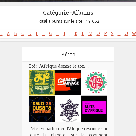
Catégorie -Albums
Total albums sur le site : 19 652
2
A
B
C
D
E
F
G
H
I
J
K
L
M
O
P
S
T
U
W
Edito
Eté : l’Afrique donne le ton
→
L'été en particulier, l'Afrique résonne sur
toute la planète, sur le continent