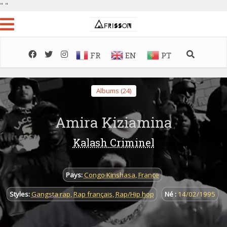
"
"
FR
EN
PT
Albums (24)
Amira Kiziamina
Kalash Criminel
Pays:
Congo Kinshasa
,
France
Styles:
Gangsta rap
,
Rap français
,
Rap/Hip hop
Né :
14/02/1995