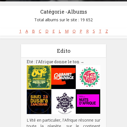
Catégorie -Albums
Total albums sur le site : 19 652
1
A
B
C
D
E
L
M
O
P
R
S
T
Z
Edito
Eté : l’Afrique donne le ton
→
L'été en particulier, l'Afrique résonne sur
toute la planète, sur le continent