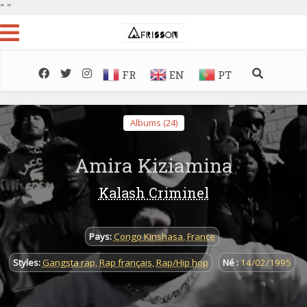
"
"
FR
EN
PT
Albums (24)
Amira Kiziamina
Kalash Criminel
Pays:
Congo Kinshasa
,
France
Styles:
Gangsta rap
,
Rap français
,
Rap/Hip hop
Né :
14/02/1995