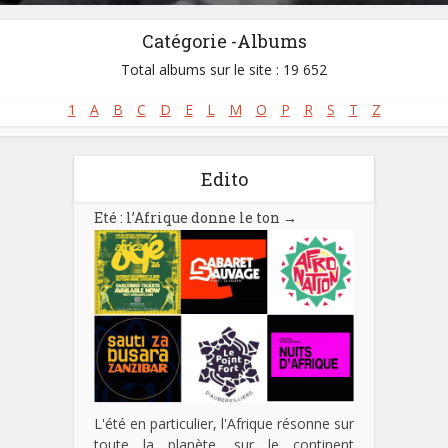
Catégorie -Albums
Total albums sur le site : 19 652
1
A
B
C
D
E
L
M
O
P
R
S
T
Z
Edito
Eté : l’Afrique donne le ton
→
L'été en particulier, l'Afrique résonne sur
toute la planète, sur le continent