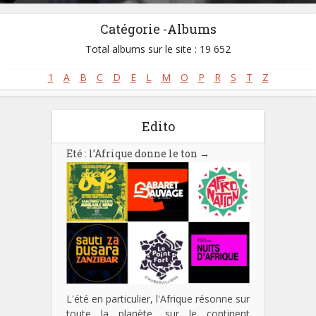
Catégorie -Albums
Total albums sur le site : 19 652
1
A
B
C
D
E
L
M
O
P
R
S
T
Z
Edito
Eté : l’Afrique donne le ton
→
L'été en particulier, l'Afrique résonne sur
toute la planète, sur le continent