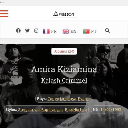
"
"
FR
EN
PT
Albums (24)
Amira Kiziamina
Kalash Criminel
Pays:
Congo Kinshasa
,
France
Styles:
Gangsta rap
,
Rap français
,
Rap/Hip hop
Né :
14/02/1995