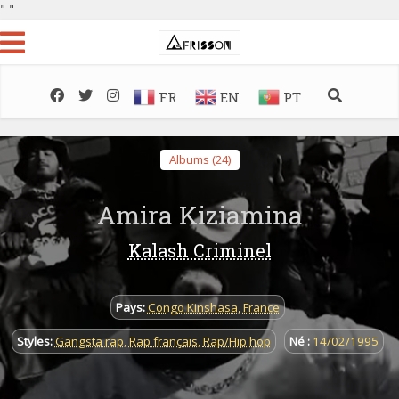
"
"
FR
EN
PT
Albums (24)
Amira Kiziamina
Kalash Criminel
Pays:
Congo Kinshasa
,
France
Styles:
Gangsta rap
,
Rap français
,
Rap/Hip hop
Né :
14/02/1995