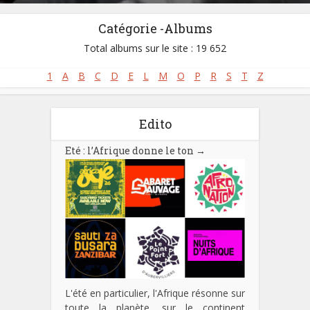
Catégorie -Albums
Total albums sur le site : 19 652
1
A
B
C
D
E
L
M
O
P
R
S
T
Z
Edito
Eté : l’Afrique donne le ton
→
L'été en particulier, l'Afrique résonne sur
toute la planète, sur le continent