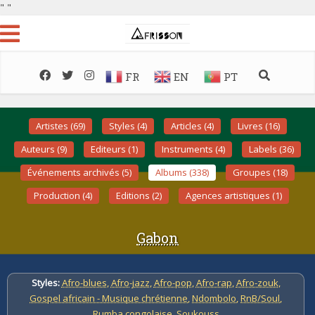
"
"
FR
EN
PT
Artistes (69)
Styles (4)
Articles (4)
Livres (16)
Auteurs (9)
Editeurs (1)
Instruments (4)
Labels (36)
Événements archivés (5)
Albums (338)
Groupes (18)
Production (4)
Editions (2)
Agences artistiques (1)
Gabon
Styles:
Afro-blues
,
Afro-jazz
,
Afro-pop
,
Afro-rap
,
Afro-zouk
,
Gospel africain - Musique chrétienne
,
Ndombolo
,
RnB/Soul
,
Rumba congolaise
,
Soukouss