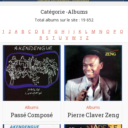
Catégorie -Albums
Total albums sur le site : 19 652
1
2
A
B
C
D
E
F
G
H
I
J
K
L
M
N
O
P
Q
R
S
T
U
V
W
Y
Z
Albums
Albums
Passé Composé
Pierre Claver Zeng