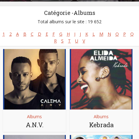
Catégorie -Albums
Total albums sur le site : 19 652
1
2
A
B
C
D
E
F
G
H
I
J
K
L
M
N
O
P
Q
R
S
T
U
V
Albums
Albums
A.N.V.
Kebrada