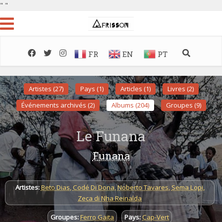
"
"
FR
EN
PT
Artistes (27)
Pays (1)
Articles (1)
Livres (2)
Événements archivés (2)
Albums (204)
Groupes (9)
Le Funana
Funana
Artistes:
Beto Dias
,
Codé Di Dona
,
Noberto Tavares
,
Sema Lopi
,
Zeca di Nha Reinalda
Groupes:
Ferro Gaita
Pays:
Cap-Vert