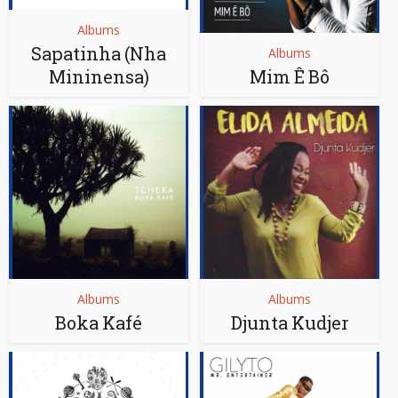
Albums
Sapatinha (Nha
Albums
Mininensa)
Mim Ê Bô
Albums
Albums
Boka Kafé
Djunta Kudjer