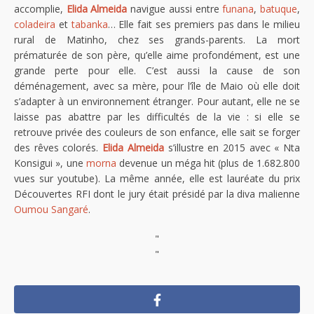
accomplie,
Elida Almeida
navigue aussi entre
funana
,
batuque
,
coladeira
et
tabanka
… Elle fait ses premiers pas dans le milieu
rural de Matinho, chez ses grands-parents. La mort
prématurée de son père, qu’elle aime profondément, est une
grande perte pour elle. C’est aussi la cause de son
déménagement, avec sa mère, pour l’île de Maio où elle doit
s’adapter à un environnement étranger. Pour autant, elle ne se
laisse pas abattre par les difficultés de la vie : si elle se
retrouve privée des couleurs de son enfance, elle sait se forger
des rêves colorés.
Elida Almeida
s’illustre en 2015 avec « Nta
Konsigui », une
morna
devenue un méga hit (plus de 1.682.800
vues sur youtube). La même année, elle est lauréate du prix
Découvertes RFI dont le jury était présidé par la diva malienne
Oumou Sangaré
.
"
"