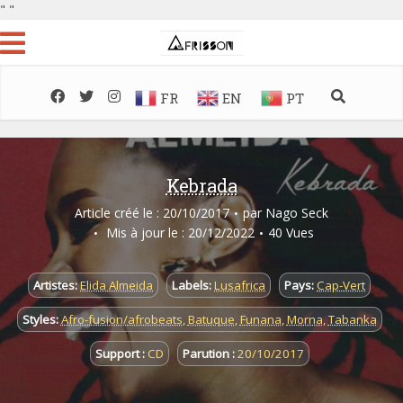
"
"
FR
EN
PT
Kebrada
Article créé le : 20/10/2017
par
Nago Seck
Mis à jour le : 20/12/2022
40 Vues
Artistes:
Elida Almeida
Labels:
Lusafrica
Pays:
Cap-Vert
Styles:
Afro-fusion/afrobeats
,
Batuque
,
Funana
,
Morna
,
Tabanka
Support :
CD
Parution :
20/10/2017