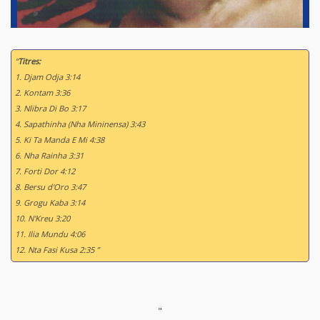
“
Titres:
1. Djam Odja 3:14
2. Kontam 3:36
3. Nlibra Di Bo 3:17
4. Sapathinha (Nha Mininensa) 3:43
5. Ki Ta Manda E Mi 4:38
6. Nha Rainha 3:31
7. Forti Dor 4:12
8. Bersu d'Oro 3:47
9. Grogu Kaba 3:14
10. N'Kreu 3:20
11. Ilia Mundu 4:06
12. Nta Fasi Kusa 2:35 ”
"