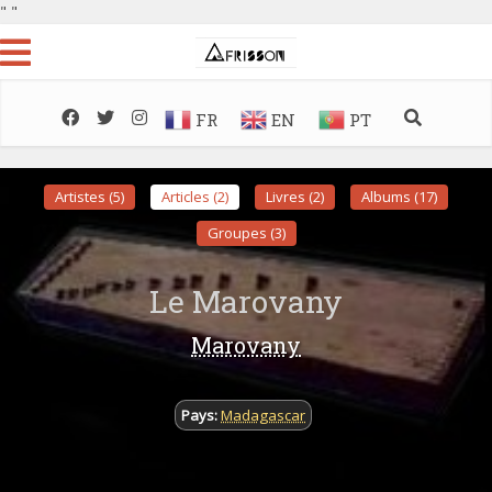
"
"
FR
EN
PT
Artistes (5)
Articles (2)
Livres (2)
Albums (17)
Groupes (3)
Le Marovany
Marovany
Pays:
Madagascar