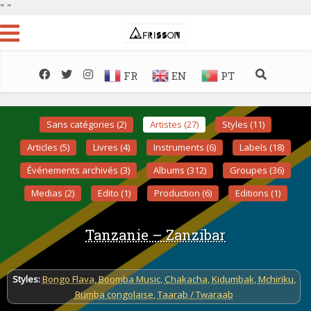
"
"
FR
EN
PT
Sans catégories (2)
Artistes (27)
Styles (11)
Articles (5)
Livres (4)
Instruments (6)
Labels (18)
Événements archivés (3)
Albums (312)
Groupes (36)
Medias (2)
Edito (1)
Production (6)
Editions (1)
Tanzanie – Zanzibar
Styles:
Bongo Flava
,
Boomba Music
,
Chakacha
,
Kidumbak
,
Mchiriku
,
Rumba congolaise
,
Taarab / Twaraab