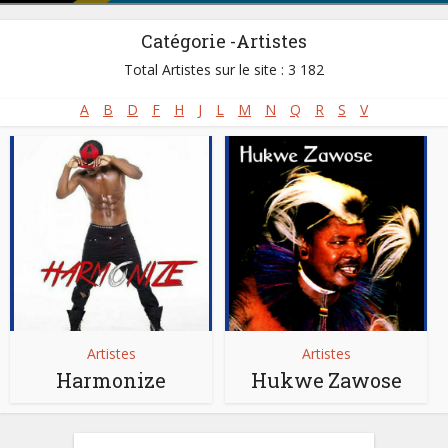
Catégorie -Artistes
Total Artistes sur le site : 3 182
A
B
D
F
H
J
L
M
N
Q
R
S
V
Artistes
Artistes
Harmonize
Hukwe Zawose