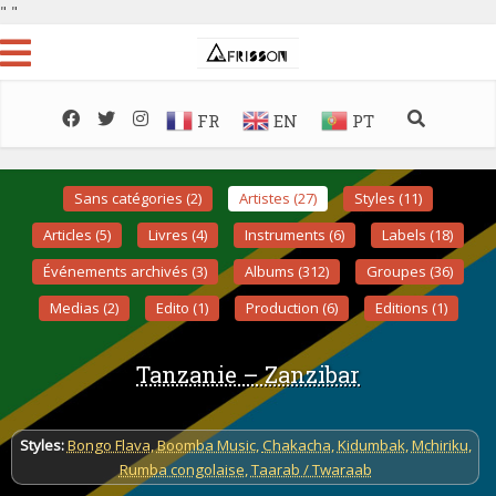
"
"
FR
EN
PT
Sans catégories (2)
Artistes (27)
Styles (11)
Articles (5)
Livres (4)
Instruments (6)
Labels (18)
Événements archivés (3)
Albums (312)
Groupes (36)
Medias (2)
Edito (1)
Production (6)
Editions (1)
Tanzanie – Zanzibar
Styles:
Bongo Flava
,
Boomba Music
,
Chakacha
,
Kidumbak
,
Mchiriku
,
Rumba congolaise
,
Taarab / Twaraab