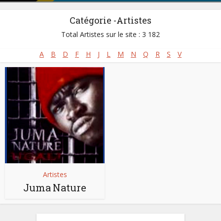
Catégorie -Artistes
Total Artistes sur le site : 3 182
A
B
D
F
H
J
L
M
N
Q
R
S
V
Artistes
Juma Nature