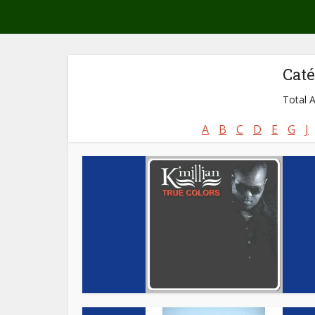
Caté
Total A
A
B
C
D
E
G
J