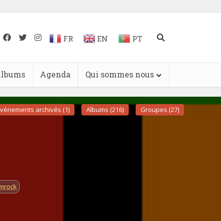
FR
EN
PT
lbums
Agenda
Qui sommes nous
vénements archivés (1)
Albums (216)
Groupes (27)
mrock