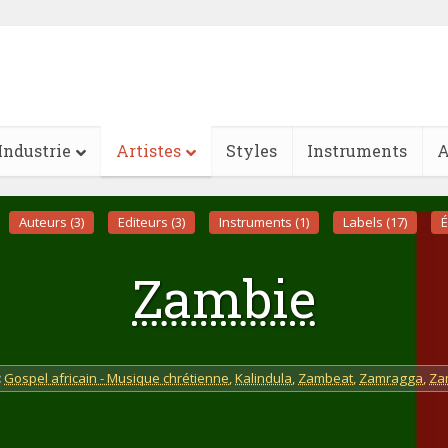
Industrie
Artistes
Styles
Instruments
A
Auteurs (3)
Editeurs (3)
Instruments (1)
Labels (17)
É
Zambie
:
Gospel africain - Musique chrétienne
,
Kalindula
,
Zambeat
,
Zamragga
,
Za