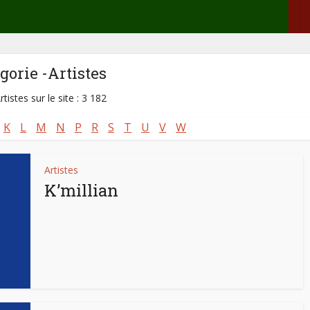
gorie -Artistes
rtistes sur le site : 3 182
K
L
M
N
P
R
S
T
U
V
W
Artistes
K’millian