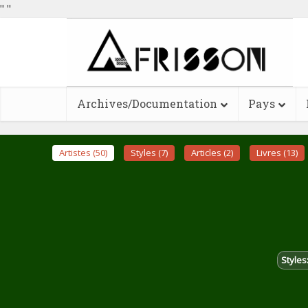
"
"
Archives/Documentation
Pays
Artistes (50)
Styles (7)
Articles (2)
Livres (13)
Styles