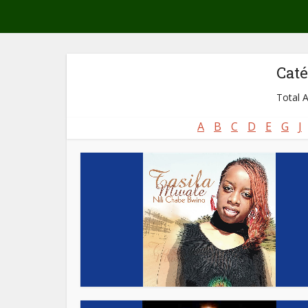
Caté
Total A
A
B
C
D
E
G
J