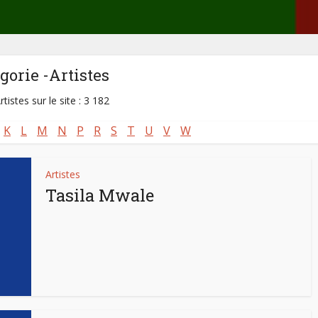
gorie -Artistes
rtistes sur le site : 3 182
K
L
M
N
P
R
S
T
U
V
W
Artistes
Tasila Mwale