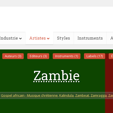
Industrie
Artistes
Styles
Instruments
A
Auteurs (3)
Editeurs (3)
Instruments (1)
Labels (17)
É
Zambie
:
Gospel africain - Musique chrétienne
,
Kalindula
,
Zambeat
,
Zamragga
,
Za