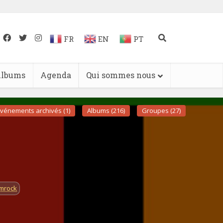
FR
EN
PT
lbums
Agenda
Qui sommes nous
vénements archivés (1)
Albums (216)
Groupes (27)
mrock