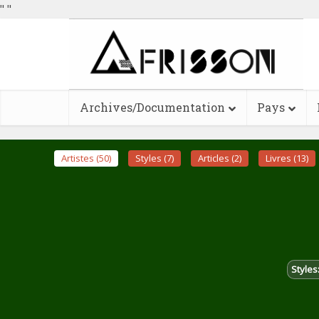
"
"
Archives/Documentation
Pays
Artistes (50)
Styles (7)
Articles (2)
Livres (13)
Styles