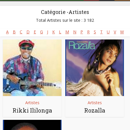
Catégorie -Artistes
Total Artistes sur le site : 3 182
A
B
C
D
E
G
J
K
L
M
N
P
R
S
T
U
V
W
Artistes
Artistes
Rikki Ililonga
Rozalla