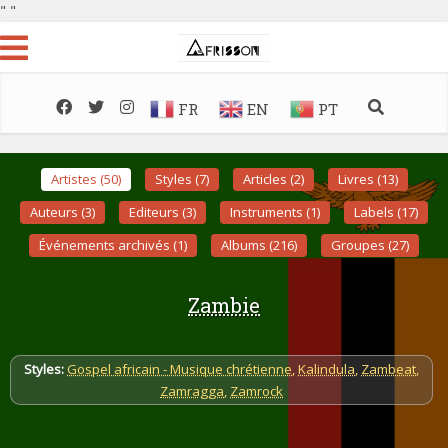
"
"
FR
EN
PT
Artistes (50)
Styles (7)
Articles (2)
Livres (13)
Auteurs (3)
Editeurs (3)
Instruments (1)
Labels (17)
Événements archivés (1)
Albums (216)
Groupes (27)
Zambie
Styles:
Gospel africain - Musique chrétienne
,
Kalindula
,
Zambeat
,
Zamragga
,
Zamrock