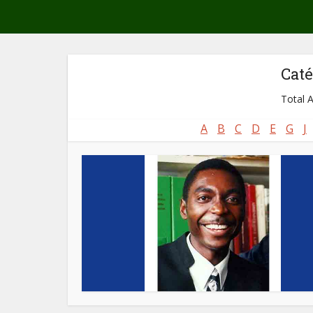
Caté
Total A
A
B
C
D
E
G
J