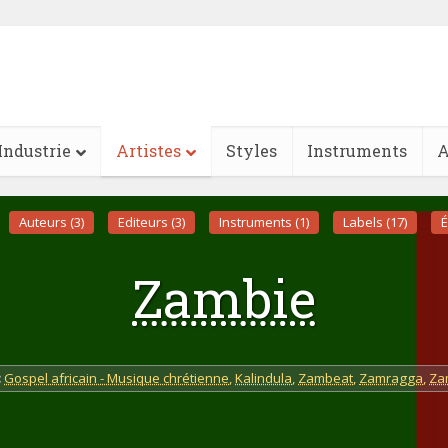
Industrie
Artistes
Styles
Instruments
A
Auteurs (3)
Editeurs (3)
Instruments (1)
Labels (17)
É
Zambie
:
Gospel africain - Musique chrétienne
,
Kalindula
,
Zambeat
,
Zamragga
,
Za