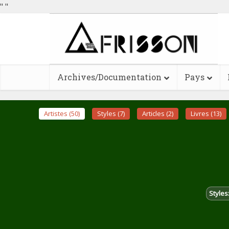
"
"
Archives/Documentation
Pays
Artistes (50)
Styles (7)
Articles (2)
Livres (13)
Styles