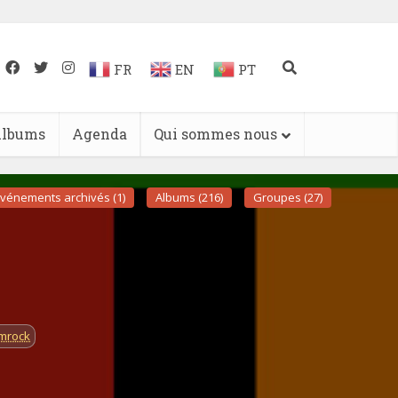
FR
EN
PT
lbums
Agenda
Qui sommes nous
vénements archivés (1)
Albums (216)
Groupes (27)
mrock