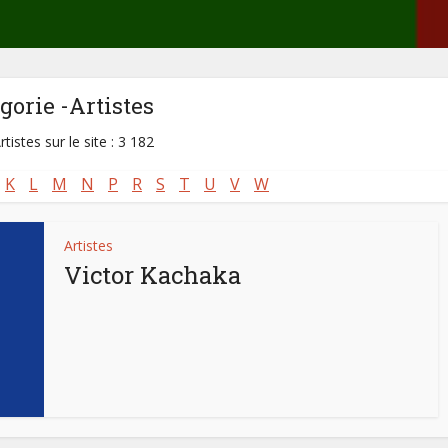
gorie -Artistes
rtistes sur le site : 3 182
K
L
M
N
P
R
S
T
U
V
W
Artistes
Victor Kachaka