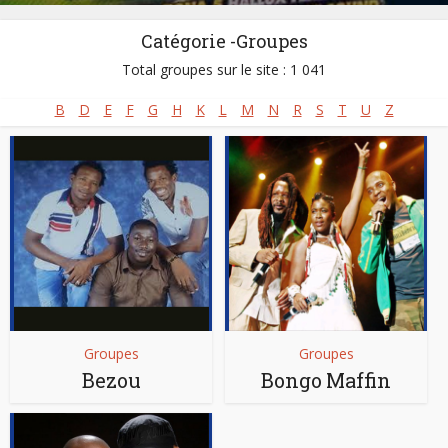
Catégorie -Groupes
Total groupes sur le site : 1 041
B
D
E
F
G
H
K
L
M
N
R
S
T
U
Z
Groupes
Groupes
Bezou
Bongo Maffin