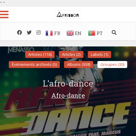
"
"
FR
EN
PT
Artistes (116)
Articles (2)
Labels (1)
Événements archivés (5)
Albums (938)
Groupes (30)
L'afro-dance
Afro-dance