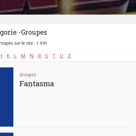
gorie -Groupes
roupes sur le site : 1 041
H
K
L
M
N
R
S
T
U
Z
Groupes
Fantasma