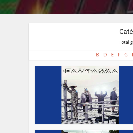
Caté
Total g
B
D
E
F
G