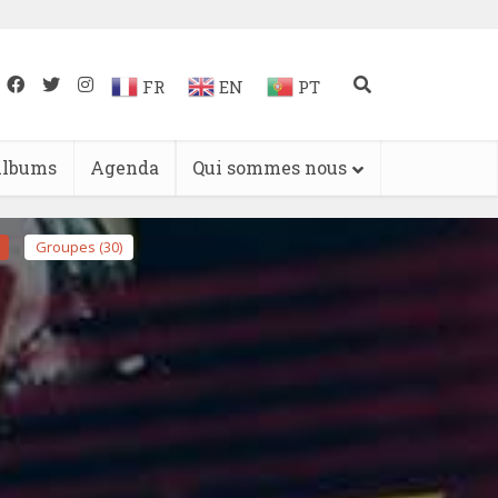
FR
EN
PT
lbums
Agenda
Qui sommes nous
Groupes (30)