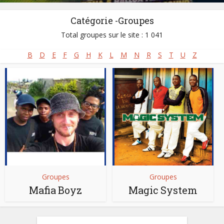
Catégorie -Groupes
Total groupes sur le site : 1 041
B
D
E
F
G
H
K
L
M
N
R
S
T
U
Z
Groupes
Groupes
Mafia Boyz
Magic System