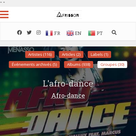
"
"
FR
EN
PT
Artistes (116)
Articles (2)
Labels (1)
Événements archivés (5)
Albums (938)
Groupes (30)
L'afro-dance
Afro-dance